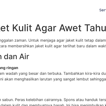
Ser
et Kulit Agar Awet Tah
tinggalan zaman. Untuk menjaga agar jaket kulit tetap dala
 cara membersihkan jaket kulit agar terlihat baru dalam wak
 dan Air
ang ringan
alam wadah yang besar dan terbuka. Tambahkan kira-kira du
. Ini akan menghasilkan larutan yang sangat lembut sehin
 sabun. Peras kelebihan cairannya. Spons atau handuk ters
e dalam kulit dan membuatnya basah. Ini bisa menimbulkan 